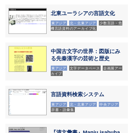
北東ユーラシアの言語文化
東アジア
北・北東アジア
少数言語・危
機言語資料のアーカイブ化
中国古文字の世界：図版にみ
る先秦漢字の芸術と歴史
東アジア
文字データベース
企画展アー
カイブ
言語資料検索システム
東アジア
北・北東アジア
中央アジア
辞書・語彙集
『清文彙書』Manju isabuha