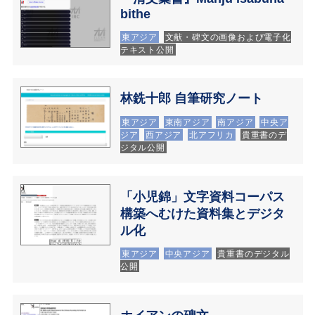
bithe
東アジア
文献・碑文の画像および電子化
テキスト公開
林銑十郎 自筆研究ノート
東アジア
東南アジア
南アジア
中央ア
ジア
西アジア
北アフリカ
貴重書のデ
ジタル公開
「小児錦」文字資料コーパス
構築へむけた資料集とデジタ
ル化
東アジア
中央アジア
貴重書のデジタル
公開