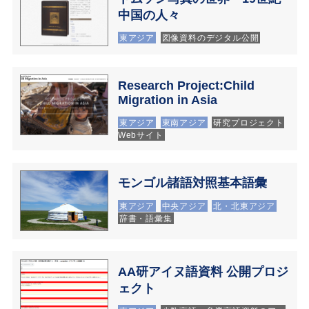
中国の人々
東アジア
図像資料のデジタル公開
Research Project:Child
Migration in Asia
東アジア
東南アジア
研究プロジェクト
Webサイト
モンゴル諸語対照基本語彙
東アジア
中央アジア
北・北東アジア
辞書・語彙集
AA研アイヌ語資料 公開プロジ
ェクト