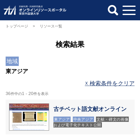
トップページ
> リソース一覧
検索結果
地域
東アジア
☓ 検索条件をクリア
36
1 - 20
件中の
件を表示
古チベット語文献オンライン
東アジア
中央アジア
文献・碑文の画像
および電子化テキスト公開