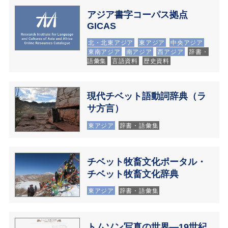
アジア書字コーパス拠点
GICAS
北・北東アジア
東アジア
中央アジア
東南アジア
南アジア
西アジア
辞書・
語彙集
言語資料
歴史資料
現代チベット語動詞辞典（ラ
サ方言）
東アジア
辞書・語彙集
チベット牧畜文化ポータル・
チベット牧畜文化辞典
東アジア
辞書・語彙集
トムソン写真の世界―19世紀