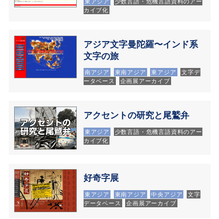
東アジア
少数言語・危機言語資料のアー
カイブ化
アジア文字曼陀羅〜インド系
文字の旅
南アジア
東南アジア
東アジア
文字デ
ータベース
企画展アーカイブ
アクセントの研究と尾鷲弁
東アジア
少数言語・危機言語資料のアー
カイブ化
好奇字展
東アジア
東南アジア
中央アジア
文字
データベース
企画展アーカイブ