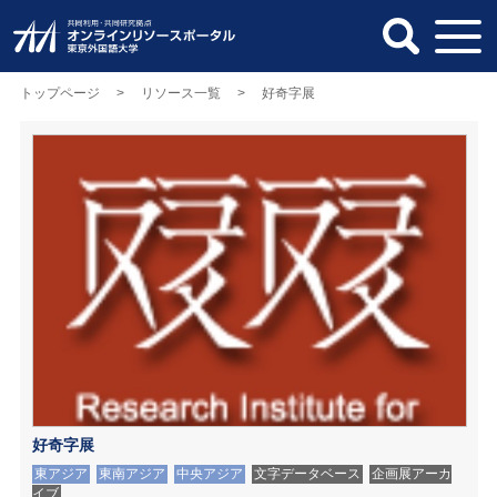
トップページ
>
リソース一覧
> 好奇字展
好奇字展
東アジア
東南アジア
中央アジア
文字データベース
企画展アーカ
イブ