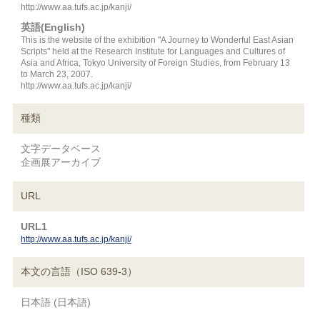
http://www.aa.tufs.ac.jp/kanji/
英語(English)
This is the website of the exhibition "A Journey to Wonderful East Asian
Scripts" held at the Research Institute for Languages and Cultures of
Asia and Africa, Tokyo University of Foreign Studies, from February 13
to March 23, 2007.
http://www.aa.tufs.ac.jp/kanji/
種類
文字データベース
企画展アーカイブ
URL
URL1
http://www.aa.tufs.ac.jp/kanji/
本文の言語（ISO 639-3）
日本語 (日本語)