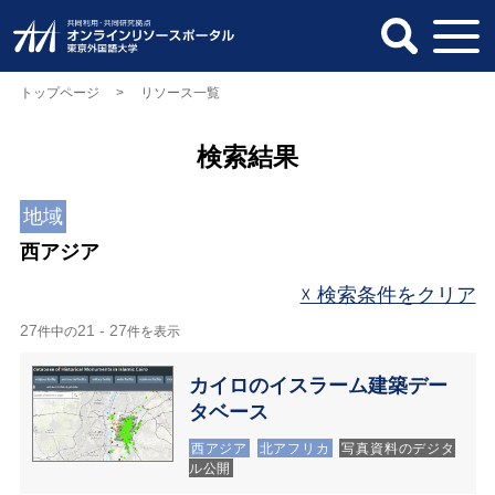
トップページ
> リソース一覧
検索結果
地域
西アジア
☓ 検索条件をクリア
27
21 - 27
件中の
件を表示
カイロのイスラーム建築デー
タベース
西アジア
北アフリカ
写真資料のデジタ
ル公開