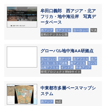
牟田口義郎 西アジア・北ア
フリカ・地中海沿岸 写真デ
ータベース
西アジア
北アフリカ
ヨーロッパ
写真
資料のデジタル公開
グローバル地中海AA研拠点
ヨーロッパ
西アジア
北アフリカ
北ア
メリカ・カリブ諸島
南アメリカ
サハラ
以南アフリカ
インド洋
研究プロジェクトWebサイト
中東都市多層ベースマップシ
ステム
西アジア
地図