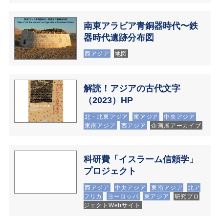
南東アラビア青銅器時代〜鉄
器時代遺跡分布図
西アジア
地図
解読！アジアの古代文字
（2023）HP
北・北東アジア
東アジア
中央アジア
東南アジア
西アジア
企画展アーカイブ
科研費「イスラーム信頼学」
プロジェクト
西アジア
中央アジア
東南アジア
北ア
フリカ
ヨーロッパ
東アジア
研究プロ
ジェクトWebサイト