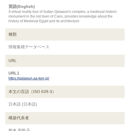
英語(English)
A virtual reality tour of Sultan Qalawun's complex, a medieval historic
monument in the old town of Cairo, provides knowledge about the
history of Medieval Egypt and its architecture.
種類
情報集積データベース
URL
URL1
https://qalawun.aa-ken.jp/
本文の言語（ISO 639-3）
日本語 (日本語)
構築代表者
熊倉 和歌子