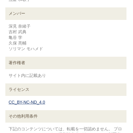
メンバー
深見 奈緒子
吉村 武典
亀谷 学
久保 亮輔
ソリマン モハメド
著作権者
サイト内に記載あり
ライセンス
CC_BY-NC-ND_4.0
その他利用条件
下記のコンテンツについては、転載を一切認めません。 プロ