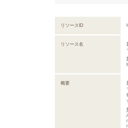
リソースID
リソース名
概要