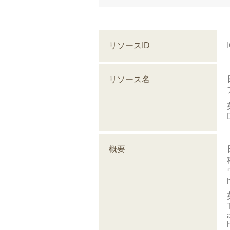
リソースID
リソース名
概要