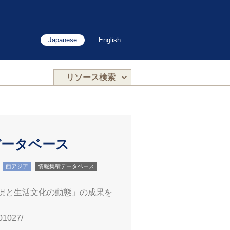
Japanese
English
リソース検索
データベース
西アジア
情報集積データベース
状況と生活文化の動態」の成果を
01027/