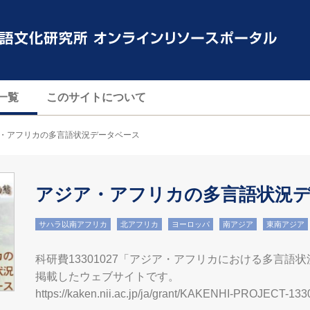
一覧
このサイトについて
・アフリカの多言語状況データベース
アジア・アフリカの多言語状況
サハラ以南アフリカ
北アフリカ
ヨーロッパ
南アジア
東南アジア
科研費13301027「アジア・アフリカにおける多言語
掲載したウェブサイトです。
https://kaken.nii.ac.jp/ja/grant/KAKENHI-PROJECT-133