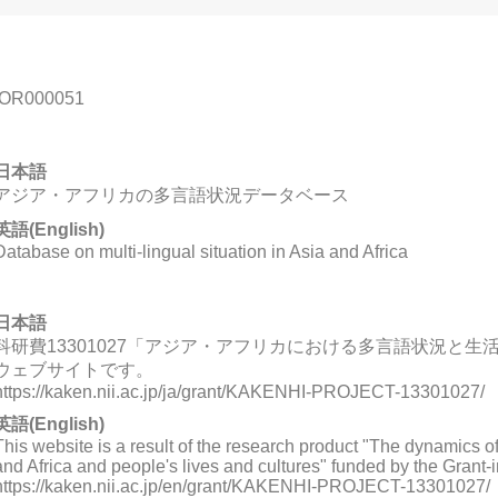
IOR000051
日本語
アジア・アフリカの多言語状況データベース
英語(English)
Database on multi-lingual situation in Asia and Africa
日本語
科研費13301027「アジア・アフリカにおける多言語状況と
ウェブサイトです。
https://kaken.nii.ac.jp/ja/grant/KAKENHI-PROJECT-13301027/
英語(English)
This website is a result of the research product "The dynamics of 
and Africa and people's lives and cultures" funded by the Grant-i
https://kaken.nii.ac.jp/en/grant/KAKENHI-PROJECT-13301027/