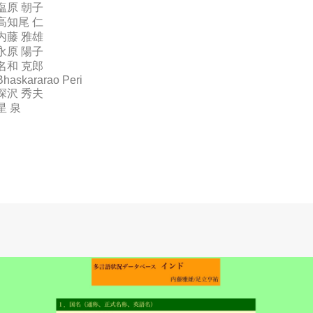
塩原 朝子
高知尾 仁
内藤 雅雄
永原 陽子
名和 克郎
Bhaskararao Peri
深沢 秀夫
星 泉