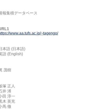
情報集積データベース
URL1
https://www.aa.tufs.ac.jp/~tagengo/
日本語 (日本語)
英語 (English)
梶 茂樹
飯塚 正人
石井 溥
小田 淳一
黒木 英充
小馬 徹